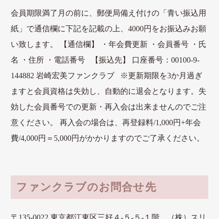
会員期限満了月の前に、郵便局備え付けの「青い振込用
紙」で通信欄に下記を記載の上、4000円をお振込みお願
い致します。 【通信欄】 ・年会費更新 ・会員番号 ・氏
名 ・住所 ・電話番号 【振込先】 口座番号：00100-9-
144882 岩崎宏美ファンクラブ ※更新期限を3か月過ぎ
ますと会員資格は失効し、自動的に退会となります。失
効した会員番号での更新・再入会は出来ませんのでご注
意ください。 再入会の場合は、再登録料/1,000円+年会
費/4,000円＝5,000円がかかりますのでご了承ください。
ファンクラブのお問合せ先
〒135-0022 東京都江東区三好４-５-５-１階 （株）スリ