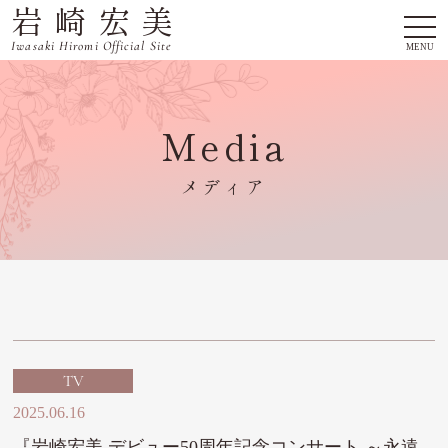
岩崎宏美
togg
navi
Iwasaki Hiromi Official Site
MENU
Media
メディア
TV
2025.06.16
『岩崎宏美 デビュー50周年記念コンサート ～永遠