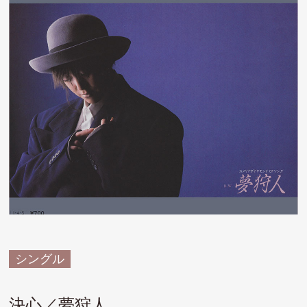
シングル
決心／夢狩人