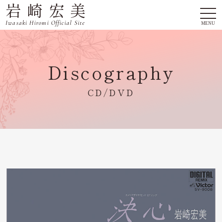
岩崎宏美
togg
navi
Iwasaki Hiromi Official Site
MENU
Discography
CD/DVD