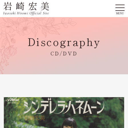
岩崎宏美
togg
navi
Iwasaki Hiromi Official Site
MENU
Discography
CD/DVD