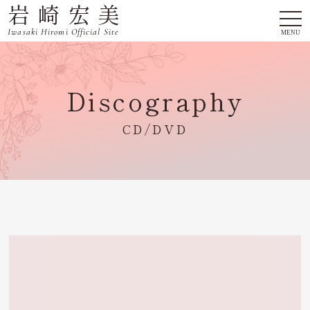
岩崎宏美
togg
navi
Iwasaki Hiromi Official Site
MENU
Discography
CD/DVD