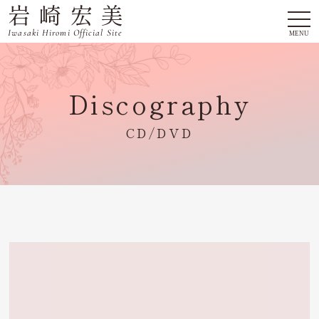
岩崎宏美
togg
navi
Iwasaki Hiromi Official Site
MENU
Discography
CD/DVD