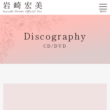
岩崎宏美
togg
navi
Iwasaki Hiromi Official Site
MENU
Discography
CD/DVD