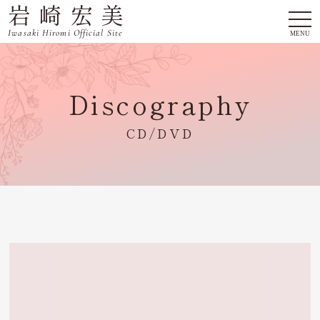
岩崎宏美
togg
navi
Iwasaki Hiromi Official Site
MENU
Discography
CD/DVD