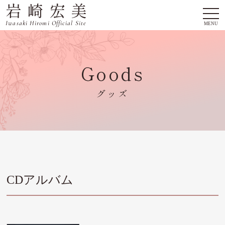
岩崎宏美
togg
navi
Iwasaki Hiromi Official Site
MENU
Goods
グッズ
CDアルバム