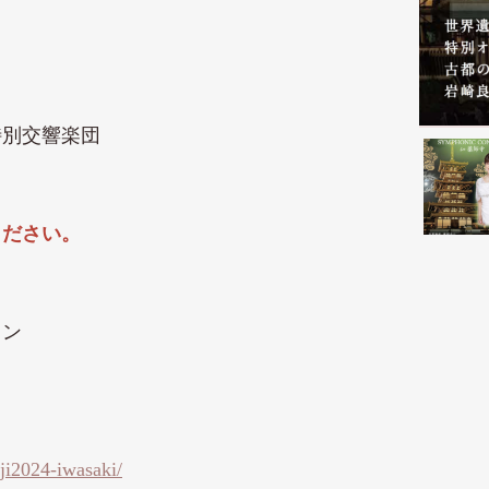
特別交響楽団
ください。
ョン
iji2024-iwasaki/