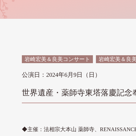
岩崎宏美＆良美コンサート
岩崎宏美＆良
公演日：2024年6月9日（日）
世界遺産・薬師寺東塔落慶記念奉納「
◆主催：法相宗大本山 薬師寺、RENAISSANCE C