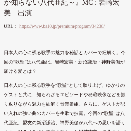
か知らない八代亜紀～』MC : 岩崎宏
美 出演
URL：
https://www.bs10.jp/premium/program/34238/
日本人の心に残る歌手の魅力を秘話とカバーで紐解く。今
回の“歌聖”は八代亜紀。岩崎宏美・新沼謙治・神野美伽が
届ける愛とは？
日本人の心に残る歌手を“歌聖”として取り上げ、ゆかりの
ゲストと共に、知られざるエピソードや秘蔵映像などを振
り返りながら魅力を紐解く音楽番組。さらに、ゲストが思
い入れの強い曲のカバーを生歌で披露。今回の“歌聖”は八
代亜紀。盟友の新沼謙治、神野美伽が八代への思いを語り