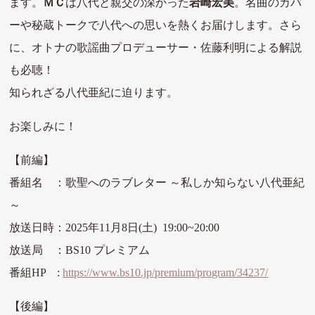
ます。
ＭＣ
は八代と親交の深かった
岩崎宏美
。名曲のカバ
ーや秘蔵トークで八代への思いを熱くお届けします。さら
に、オトナの歌謡曲プロデューサー・佐藤利明による解説
も必聴！
知られざる八代亜紀に迫ります。
お楽しみに！
【前編】
番組名 ：歌聖へのラブレター ～私しか知らない八代亜紀
～
放送日時：2025
年11月8日(土) 19:00~20:00
放送局 ：BS10 プレミアム
番組HP :
https://www.bs10.jp/premium/program/34237/
【後編】