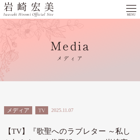
岩崎宏美
togg
navi
Iwasaki Hiromi Official Site
MENU
Media
メディア
メディア
TV
2025.11.07
【TV】『歌聖へのラブレター ～私し