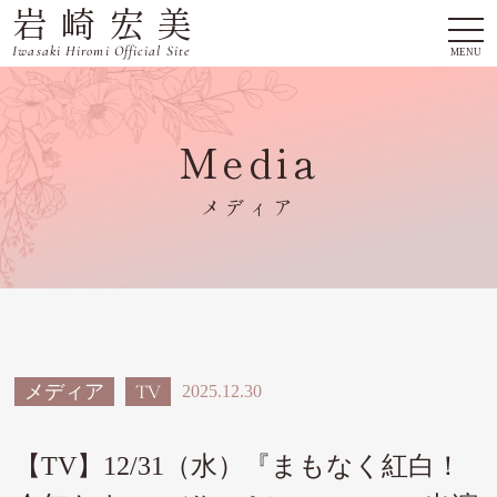
岩崎宏美
togg
navi
Iwasaki Hiromi Official Site
MENU
Media
メディア
メディア
TV
2025.12.30
【TV】12/31（水）『まもなく紅白！