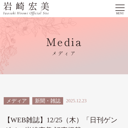
岩崎宏美
togg
navi
Iwasaki Hiromi Official Site
MENU
Media
メディア
メディア
新聞・雑誌
2025.12.23
【WEB雑誌】12/25（木）「日刊ゲン