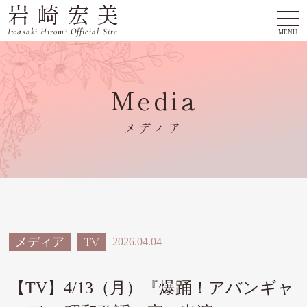
岩崎宏美
togg
navi
Iwasaki Hiromi Official Site
MENU
Media
メディア
メディア
TV
2026.04.04
【TV】4/13（月）『爆踊！アバンギャ