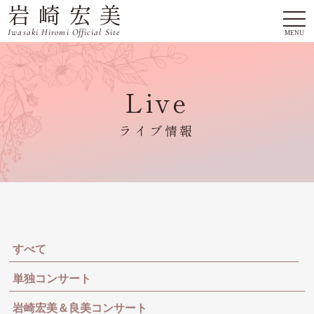
岩崎宏美
togg
navi
Iwasaki Hiromi Official Site
MENU
Live
ライブ情報
すべて
単独コンサート
岩崎宏美＆良美コンサート