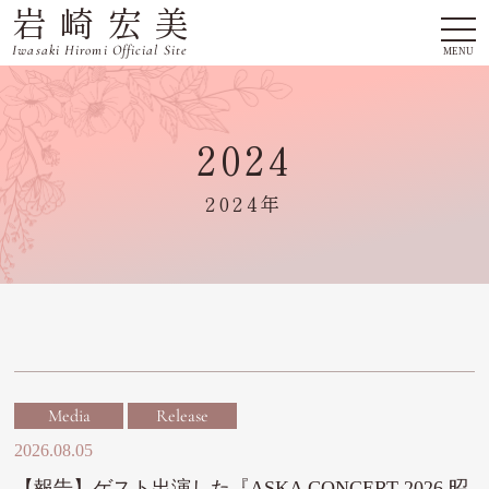
岩崎宏美
togg
navi
Iwasaki Hiromi Official Site
MENU
2024
2024年
Media
Release
2026.08.05
【報告】ゲスト出演した『ASKA CONCERT 2026 昭