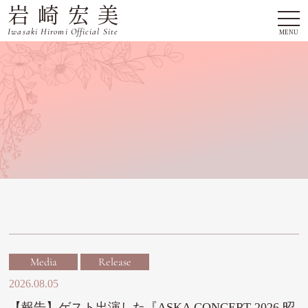
岩崎宏美
togg
navi
Iwasaki Hiromi Official Site
MENU
Media
Release
2026.08.05
【報告】ゲスト出演した『ASKA CONCERT 2026 昭