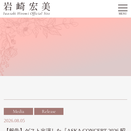
岩崎宏美
togg
navi
Iwasaki Hiromi Official Site
MENU
Media
Release
2026.08.05
【報告】ゲスト出演した『ASKA CONCERT 2026 昭