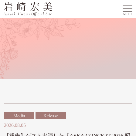
岩崎宏美
togg
navi
Iwasaki Hiromi Official Site
MENU
Media
Release
2026.08.05
【報告】ゲスト出演した『ASKA CONCERT 2026 昭