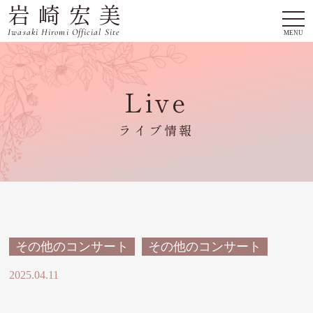
岩崎宏美
togg
navi
Iwasaki Hiromi Official Site
MENU
Live
ライブ情報
その他のコンサート
その他のコンサート
2025.04.11